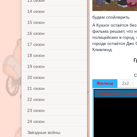
13 сезон
14 сезон
будем спойлерить.
15 сезон
А Куахог остаётся без полиции. Дело в том, что Адам Вест после просмотра одного
фильма решает, что н
16 сезон
полицейских в город,
городе остаётся Джо 
17 сезон
Кливленд.
18 сезон
Г
19 сезон
С
20 сезон
Филиза
2x2
21 сезон
Гриффины: 5 сезон
22 сезон
23 сезон
24 сезон
Звёздные войны