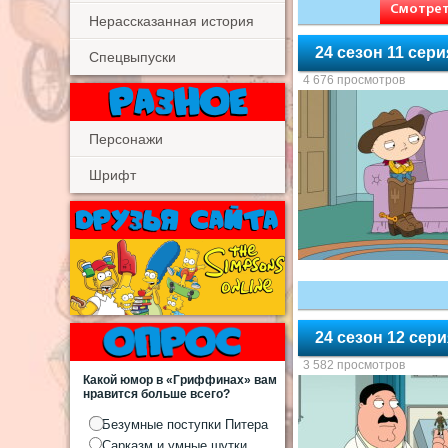
Смотреть
Нерассказанная история
24 сезон 11 сер
Спецвыпуски
4 676 просмотров
Персонажи
Шрифт
24 сезон 12 сер
3 582 просмотров
Какой юмор в «Гриффинах» вам
нравится больше всего?
Безумные поступки Питера
Сарказм и умные шутки