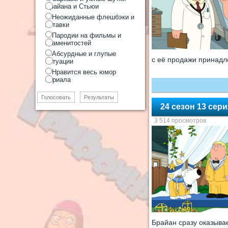
Брайана и Стьюи
Неожиданные флешбэки и
вставки
Пародии на фильмы и
знаменитостей
Абсурдные и глупые
с её продажи принадл
ситуации
Нравится весь юмор
сериала
Голосовать
Результаты
24 сезон 13 сер
3 514 просмотров
Брайан сразу оказыва