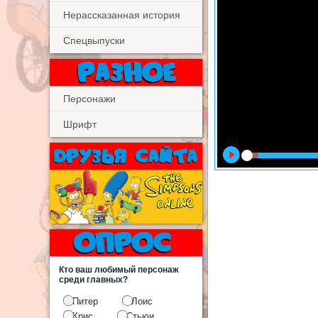
Нерассказанная история
Спецвыпуски
Персонажи
Шрифт
Кто ваш любимый персонаж
среди главных?
Питер
Лоис
Крис
Стьюи