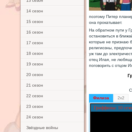
13 сезон
14 сезон
поэтому Питер планир
15 сезон
она прокатывает.
На обратном пути у Гриффинов ломается автомобиль, и вся семья вынуждена
16 сезон
остановиться в ближ
которые не признаю б
17 сезон
религиозны, предпочи
18 сезон
уж там до электричес
отец Илая, не любящи
19 сезон
поговорить с отцом Ил
20 сезон
Г
21 сезон
С
22 сезон
Филиза
2x2
23 сезон
Гриффины: 10 сезо
24 сезон
Звёздные войны