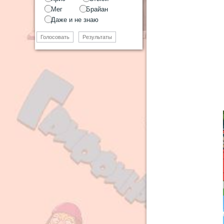
Мег
Брайан
Даже и не знаю
Голосовать
Результаты