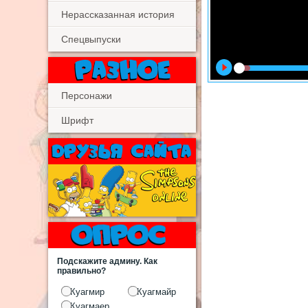
Нерассказанная история
Спецвыпуски
Персонажи
Шрифт
Подскажите админу. Как
правильно?
Куагмир
Куагмайр
Куагмаер